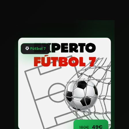
Fútbol 7
49€
180€