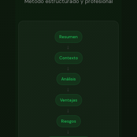
Método estructurado y profesional
Resumen
→
Contexto
→
Análisis
→
Ventajas
→
Riesgos
→