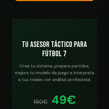
No, actúa como asesor profesional,
tu estructura. Propone planes de
no como sustituto del cuerpo
partido, presión, transiciones y
técnico. Ofrece análisis,
ocupación de espacios.
recomendaciones y alternativas
tácticas para que el entrenador tome
las decisiones finales.
TU ASESOR TÁCTICO PARA
FÚTBOL 7
Crea tu sistema, prepara partidos,
mejora tu modelo de juego e interpreta
a tus rivales con análisis profesional.
49€
180€