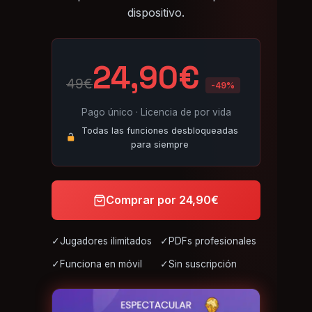
dispositivo.
24,90€
49€
-49%
Pago único · Licencia de por vida
Todas las funciones desbloqueadas
para siempre
Comprar por 24,90€
✓
Jugadores ilimitados
✓
PDFs profesionales
✓
Funciona en móvil
✓
Sin suscripción