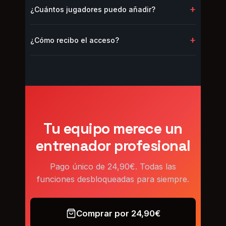
+
¿Cuántos jugadores puedo añadir?
perfecto en cualquier smartphone, tablet u
ordenador.
Con la licencia Pro no hay límite. Puedes agregar
+
¿Cómo recibo el acceso?
todos los jugadores que necesites.
Tras el pago recibes un email con las
instrucciones para acceder a tu cuenta Pro. El
proceso tarda menos de 2 minutos.
Tu equipo merece un
entrenador profesional
Pago único de 24,90€. Todas las
funciones desbloqueadas para siempre.
Comprar por 24,90€