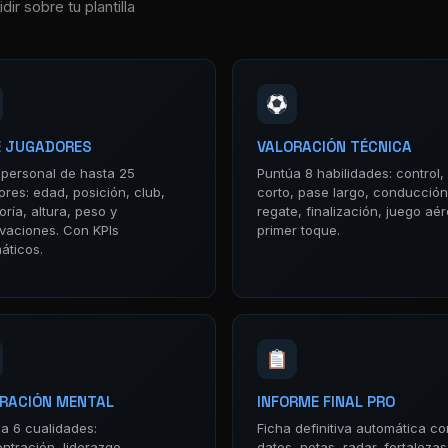
ir sobre tu plantilla
 JUGADORES
VALORACIÓN TÉCNICA
 personal de hasta 25
Puntúa 8 habilidades: control,
ores: edad, posición, club,
corto, pase largo, conducción
ría, altura, peso y
regate, finalización, juego aé
vaciones. Con KPIs
primer toque.
áticos.
RACIÓN MENTAL
INFORME FINAL PRO
za 6 cualidades:
Ficha definitiva automática co
ntración, liderazgo,
datos, notas, radar, fortalezas