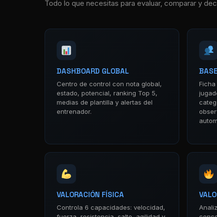
Todo lo que necesitas para evaluar, comparar y decid
DASHBOARD GLOBAL
BASE
Centro de control con nota global,
Ficha
estado, potencial, ranking Top 5,
jugad
medias de plantilla y alertas del
catego
entrenador.
obser
autom
VALORACIÓN FÍSICA
VALO
Controla 6 capacidades: velocidad,
Anali
fuerza, resistencia, salto, agilidad y
conce