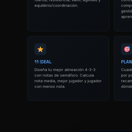
equilibrio/coordinación.
compe
gesti
apren
11 IDEAL
PLAN
Diseña tu mejor alineación 4-3-3
Cuadr
con notas de semáforo. Calcula
por po
nota media, mejor jugador y jugador
recam
con menos nota.
dónde