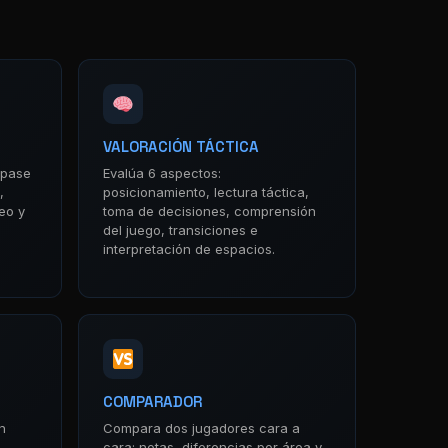
VALORACIÓN TÁCTICA
 pase
Evalúa 6 aspectos:
,
posicionamiento, lectura táctica,
reo y
toma de decisiones, comprensión
del juego, transiciones e
interpretación de espacios.
COMPARADOR
n
Compara dos jugadores cara a
,
cara: notas, diferencias por área y