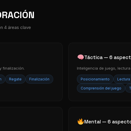
ORACIÓN
n 4 áreas clave
Táctica — 6 aspec
 finalización.
Inteligencia de juego, lectur
n
Regate
Finalización
Posicionamiento
Lectura 
Comprensión del juego
T
Mental — 6 aspect