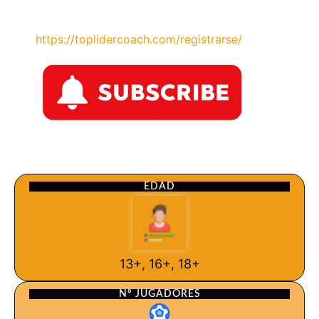
https://toplidercoach.com/registrarse/
EDAD
13+, 16+, 18+
Nº JUGADORES