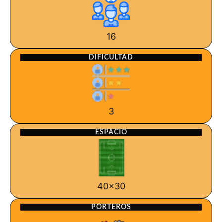
16
DIFICULTAD
3
ESPACIO
40x30
PORTEROS