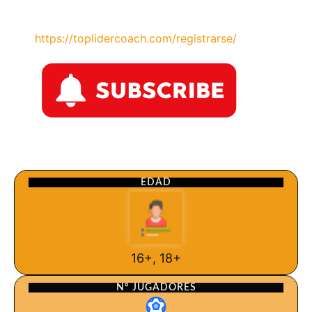
https://toplidercoach.com/registrarse/
EDAD
16+, 18+
Nº JUGADORES