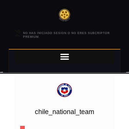
NO HAS INICIADO SESION O NO ERES SUBCRIPTOR
PREMIUM.
chile_national_team