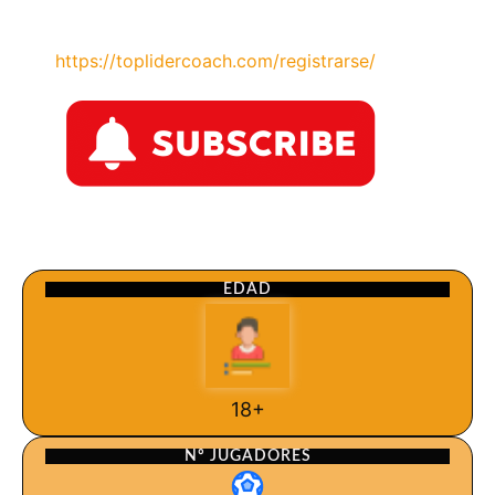
https://toplidercoach.com/registrarse/
EDAD
18+
Nº JUGADORES