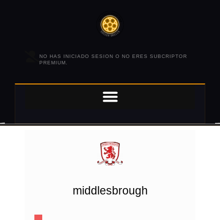
NO HAS INICIADO SESION O NO ERES SUBCRIPTOR
PREMIUM.
middlesbrough