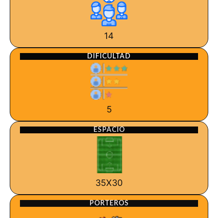
14
DIFICULTAD
5
ESPACIO
35X30
PORTEROS