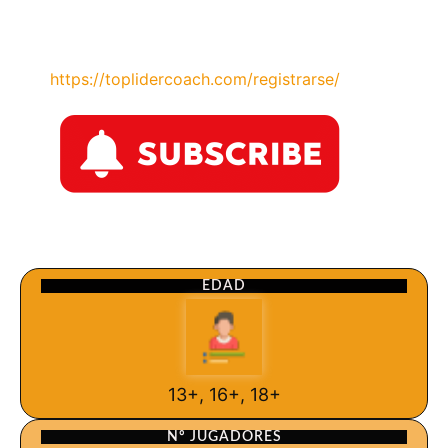
https://toplidercoach.com/registrarse/
EDAD
13+, 16+, 18+
Nº JUGADORES