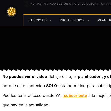
NO HAS INICIADO SESION O NO ERES SUBCRIPTOR PR
EJERCICIOS
INICIAR SESIÓN
PLANIF
No puedes ver el video
del ejercicio, el
planificador
,
y o
porque este contenido
SOLO
esta permitido para subscri
Puedes tener acceso desde YA,
subscríbete
a la mejor p
que hay en la actualidad.