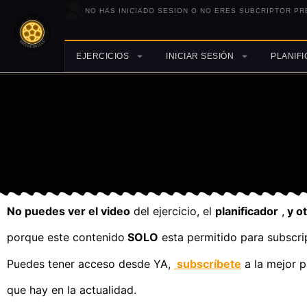
NO HAS INICIADO SESION O NO ERES SUBCRIPTOR PR
EJERCICIOS
INICIAR SESIÓN
PLANIF
No puedes ver el video
del ejercicio, el
planificador
,
y o
porque este contenido
SOLO
esta permitido para subscri
Puedes tener acceso desde YA,
subscríbete
a la mejor p
que hay en la actualidad.