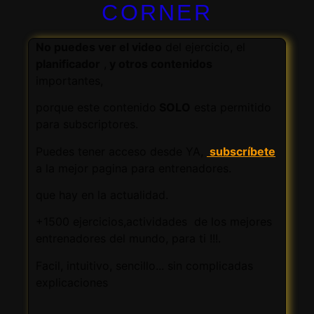
CORNER
No puedes ver el video
del ejercicio, el
planificador
,
y otros contenidos
importantes,
porque este contenido
SOLO
esta permitido
para subscriptores.
Puedes tener acceso desde YA,
subscríbete
a la mejor pagina para entrenadores.
que hay en la actualidad.
+1500 ejercicios,actividades de los mejores
entrenadores del mundo, para ti !!!.
Facil, intuitivo, sencillo... sin complicadas
explicaciones