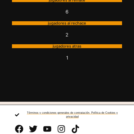
jugadores al remate
6
jugadores al rechace
2
jugadores atras
1
Términos y condiciones generales de contratación. Política de Cookies y
privacidad