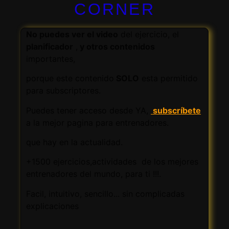
CORNER
No puedes ver el video
del ejercicio, el
planificador
,
y otros contenidos
importantes,
porque este contenido
SOLO
esta permitido
para subscriptores.
Puedes tener acceso desde YA,
subscríbete
a la mejor pagina para entrenadores.
que hay en la actualidad.
+1500 ejercicios,actividades de los mejores
entrenadores del mundo, para ti !!!.
Facil, intuitivo, sencillo... sin complicadas
explicaciones