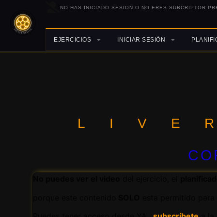
NO HAS INICIADO SESION O NO ERES SUBCRIPTOR PR
EJERCICIOS
INICIAR SESIÓN
PLANIF
LIVE
CO
No puedes ver el video
del ejercicio, el
planifica
porque este contenido
SOLO
esta permitido para 
Puedes tener acceso desde YA,
subscríbete
a la