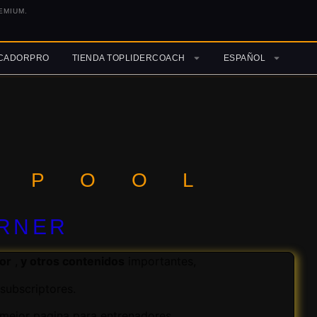
EMIUM.
ICADORPRO
TIENDA TOPLIDERCOACH
ESPAÑOL
RPOOL
RNER
dor
,
y otros contenidos
importantes,
subscriptores.
 mejor pagina para entrenadores.