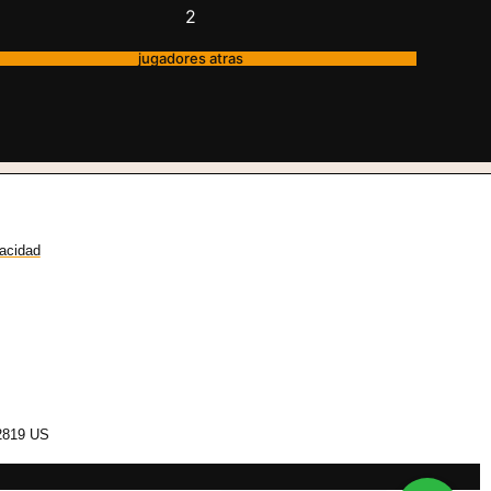
2
jugadores atras
vacidad
2819 US