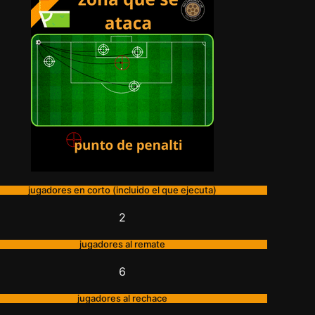
jugadores en corto (incluido el que ejecuta)
2
jugadores al remate
6
jugadores al rechace