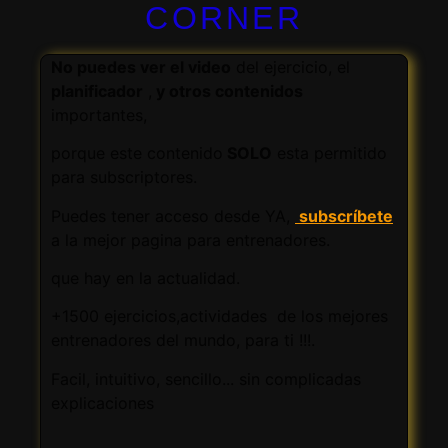
CORNER
No puedes ver el video
del ejercicio, el
planificador
,
y otros contenidos
importantes,
porque este contenido
SOLO
esta permitido
para subscriptores.
Puedes tener acceso desde YA,
subscríbete
a la mejor pagina para entrenadores.
que hay en la actualidad.
+1500 ejercicios,actividades de los mejores
entrenadores del mundo, para ti !!!.
Facil, intuitivo, sencillo... sin complicadas
explicaciones