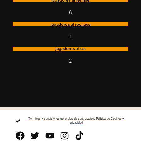
jugadores al remate
6
jugadores al rechace
1
jugadores atras
2
Términos y condiciones generales de contratación. Política de Cookies y
privacidad