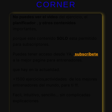
CORNER
No puedes ver el video
del ejercicio, el
planificador
,
y otros contenidos
importantes,
porque este contenido
SOLO
esta permitido
para subscriptores.
Puedes tener acceso desde YA,
subscríbete
a la mejor pagina para entrenadores.
que hay en la actualidad.
+1500 ejercicios,actividades de los mejores
entrenadores del mundo, para ti !!!.
Facil, intuitivo, sencillo... sin complicadas
explicaciones