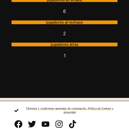
jugadores al remate
6
jugadores al rechace
2
jugadores atras
1
Términos y condiciones generales de contratación. Política de Cookies y
privacidad