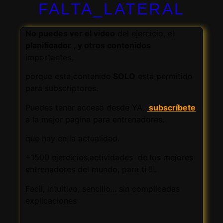
FALTA_LATERAL
No puedes ver el video
del ejercicio, el
planificador
,
y otros contenidos
importantes,
porque este contenido
SOLO
esta permitido
para subscriptores.
Puedes tener acceso desde YA,
subscríbete
a la mejor pagina para entrenadores.
que hay en la actualidad.
+1500 ejercicios,actividades de los mejores
entrenadores del mundo, para ti !!!.
Facil, intuitivo, sencillo... sin complicadas
explicaciones