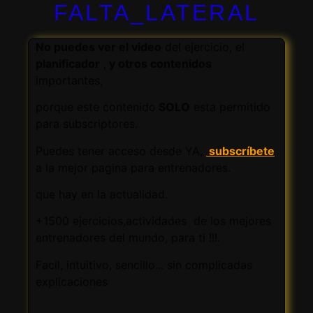
FALTA_LATERAL
No puedes ver el video
del ejercicio, el
planificador
,
y otros contenidos
importantes,
porque este contenido
SOLO
esta permitido
para subscriptores.
Puedes tener acceso desde YA,
subscríbete
a la mejor pagina para entrenadores.
que hay en la actualidad.
+1500 ejercicios,actividades de los mejores
entrenadores del mundo, para ti !!!.
Facil, intuitivo, sencillo... sin complicadas
explicaciones