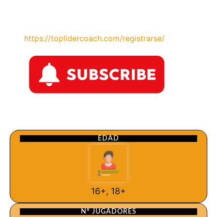
https://toplidercoach.com/registrarse/
EDAD
16+, 18+
Nº JUGADORES