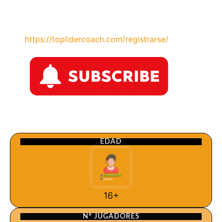
https://toplidercoach.com/registrarse/
EDAD
16+
Nº JUGADORES