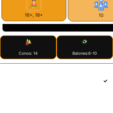
16+, 18+
10
Conos: 14
Balones:6-10