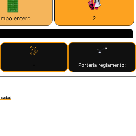
ampo entero
2
-
Portería reglamento:
vacidad