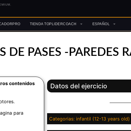
EMIUM.
ICADORPRO
TIENDA TOPLIDERCOACH
ESPAÑOL
 DE PASES -PAREDES 
tros contenidos
Datos del ejercicio
ptores.
pagina para
Categorias: infantil (12-13 years old)