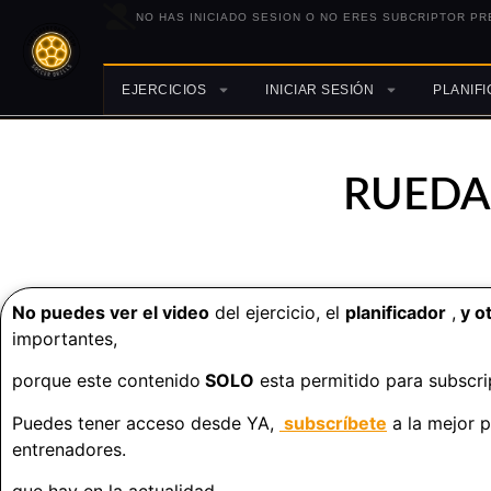
NO HAS INICIADO SESION O NO ERES SUBCRIPTOR PR
EJERCICIOS
INICIAR SESIÓN
PLANIF
RUEDAS
No puedes ver el video
del ejercicio, el
planificador
,
y o
importantes,
porque este contenido
SOLO
esta permitido para subscri
Puedes tener acceso desde YA,
subscríbete
a la mejor 
entrenadores.