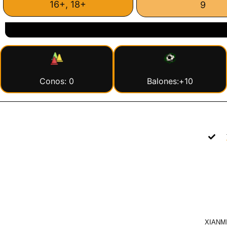
16+, 18+
9
Conos: 0
Balones:+10
XIANMI