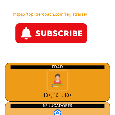
https://toplidercoach.com/registrarse/
EDAD
13+, 16+, 18+
Nº JUGADORES