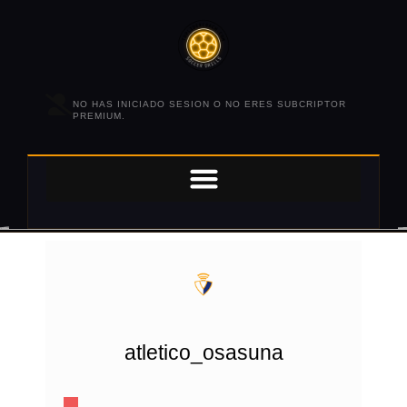
NO HAS INICIADO SESION O NO ERES SUBCRIPTOR
PREMIUM.
atletico_osasuna