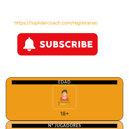
https://toplidercoach.com/registrarse/
EDAD
18+
Nº JUGADORES