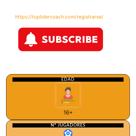
https://toplidercoach.com/registrarse/
EDAD
16+
Nº JUGADORES