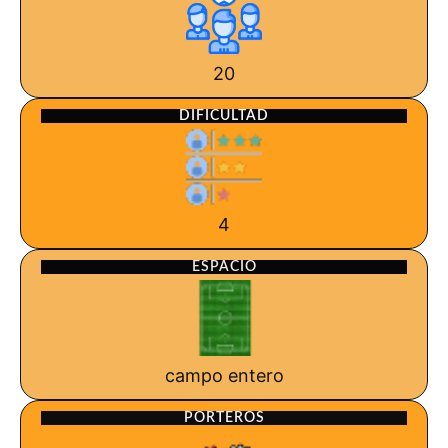
20
DIFICULTAD
4
ESPACIO
campo entero
PORTEROS