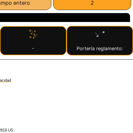
ampo entero
2
-
Portería reglamento:
vacidad
2819 US