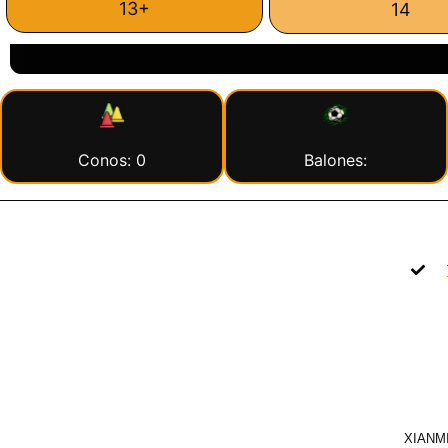
13+
14
Conos: 0
Balones:
XIANMI