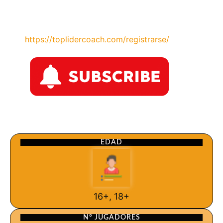
https://toplidercoach.com/registrarse/
EDAD
16+, 18+
Nº JUGADORES