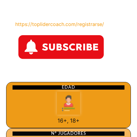
https://toplidercoach.com/registrarse/
EDAD
16+, 18+
Nº JUGADORES