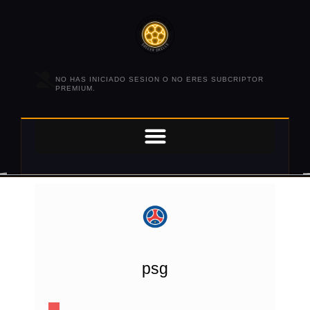
NO HAS INICIADO SESION O NO ERES SUBCRIPTOR
PREMIUM.
psg