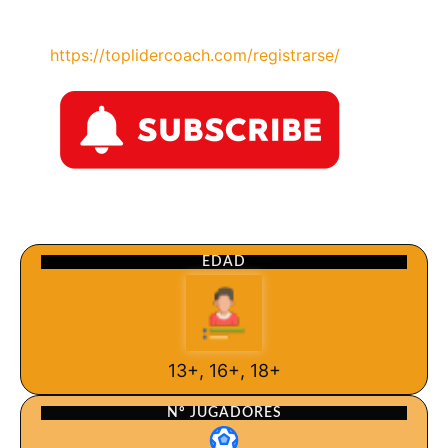
https://toplidercoach.com/registrarse/
EDAD
13+, 16+, 18+
Nº JUGADORES