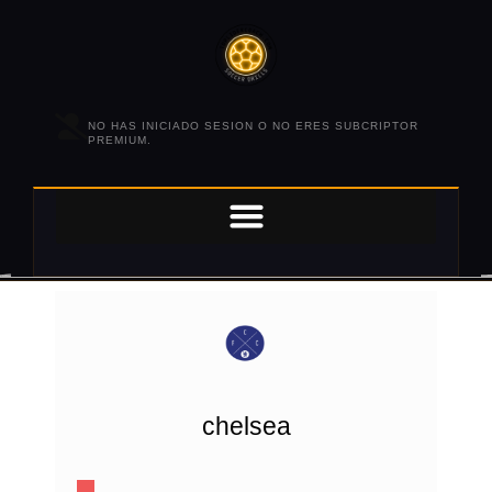
NO HAS INICIADO SESION O NO ERES SUBCRIPTOR
PREMIUM.
chelsea