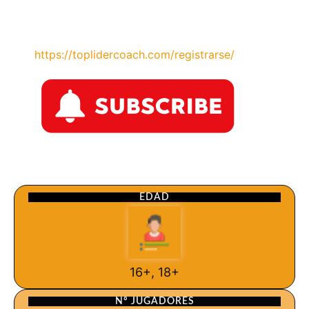
https://toplidercoach.com/registrarse/
EDAD
16+, 18+
Nº JUGADORES