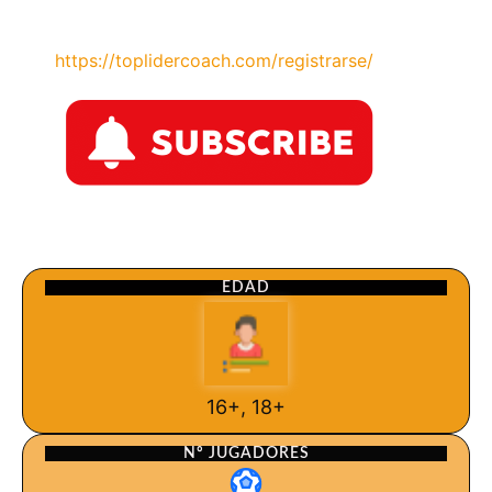
https://toplidercoach.com/registrarse/
EDAD
16+, 18+
Nº JUGADORES