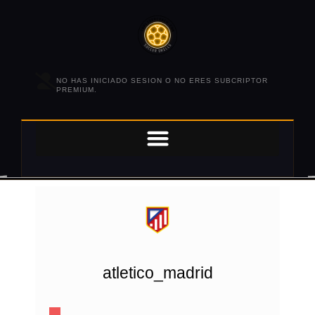
NO HAS INICIADO SESION O NO ERES SUBCRIPTOR
PREMIUM.
atletico_madrid