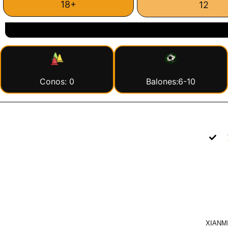
18+
12
Conos: 0
Balones:6-10
XIANMI