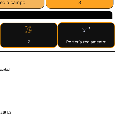
edio campo
3
2
Portería reglamento:
vacidad
2819 US