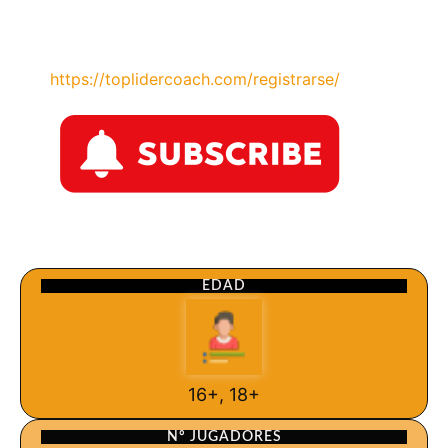
https://toplidercoach.com/registrarse/
EDAD
16+, 18+
Nº JUGADORES