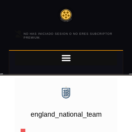
NO HAS INICIADO SESION O NO ERES SUBCRIPTOR
PREMIUM.
england_national_team