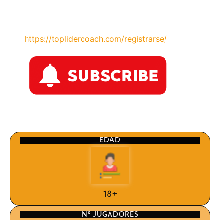
https://toplidercoach.com/registrarse/
EDAD
18+
Nº JUGADORES