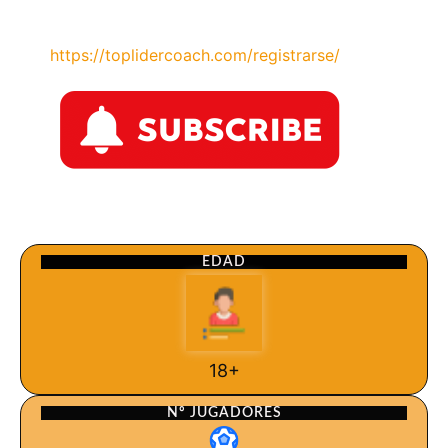
https://toplidercoach.com/registrarse/
EDAD
18+
Nº JUGADORES