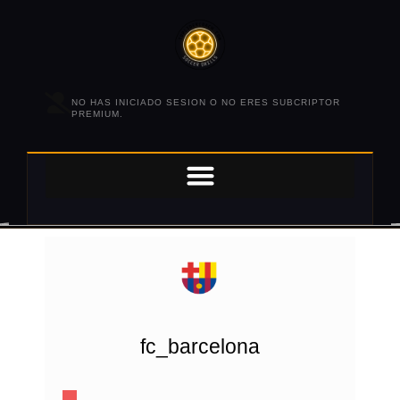
NO HAS INICIADO SESION O NO ERES SUBCRIPTOR
PREMIUM.
fc_barcelona