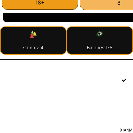
18+
8
Conos: 4
Balones:1-5
XIANMI