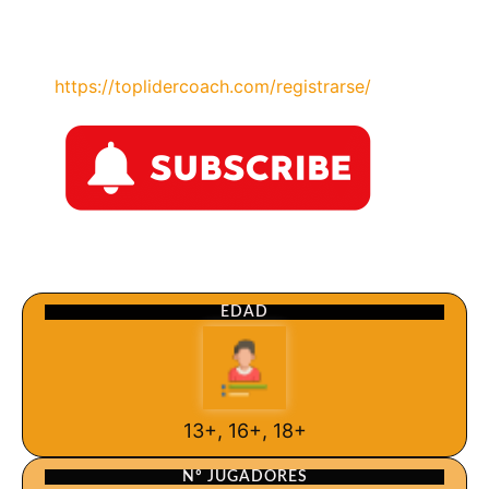
https://toplidercoach.com/registrarse/
EDAD
13+, 16+, 18+
Nº JUGADORES