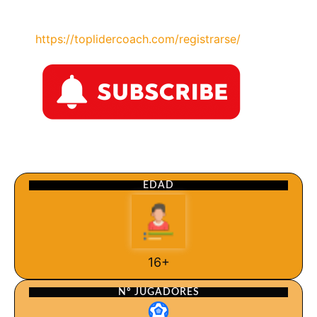
https://toplidercoach.com/registrarse/
EDAD
16+
Nº JUGADORES