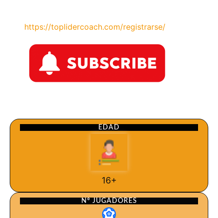
https://toplidercoach.com/registrarse/
EDAD
16+
Nº JUGADORES