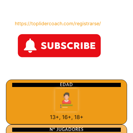
https://toplidercoach.com/registrarse/
EDAD
13+, 16+, 18+
Nº JUGADORES