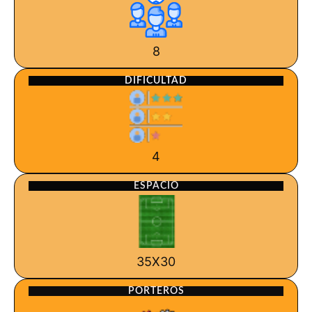
8
DIFICULTAD
4
ESPACIO
35X30
PORTEROS