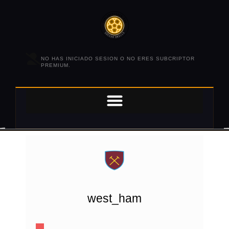
NO HAS INICIADO SESION O NO ERES SUBCRIPTOR
PREMIUM.
west_ham