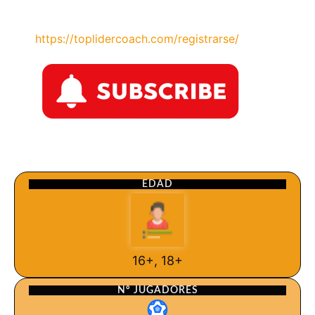
https://toplidercoach.com/registrarse/
EDAD
16+, 18+
Nº JUGADORES