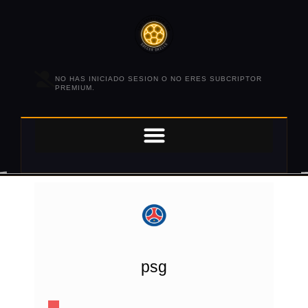
NO HAS INICIADO SESION O NO ERES SUBCRIPTOR
PREMIUM.
psg