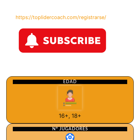
https://toplidercoach.com/registrarse/
EDAD
16+, 18+
Nº JUGADORES