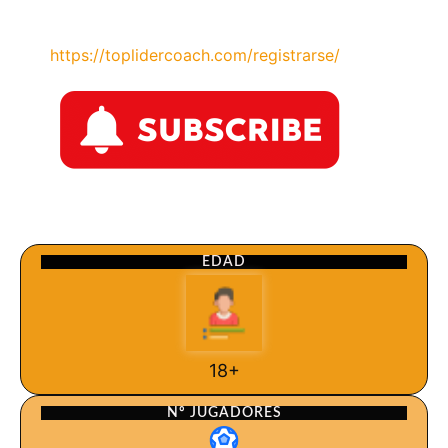
https://toplidercoach.com/registrarse/
EDAD
18+
Nº JUGADORES