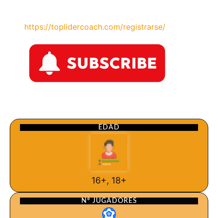
https://toplidercoach.com/registrarse/
EDAD
16+, 18+
Nº JUGADORES