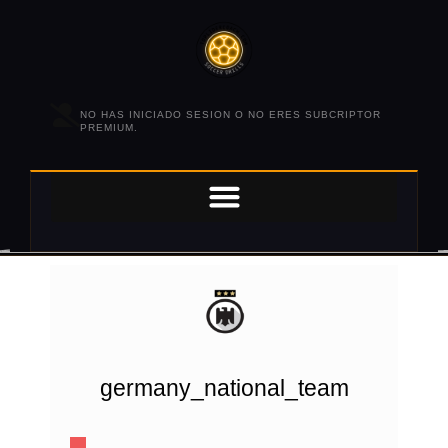
NO HAS INICIADO SESION O NO ERES SUBCRIPTOR
PREMIUM.
germany_national_team