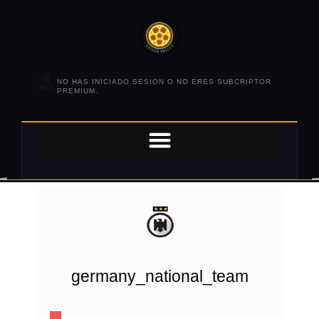
NO HAS INICIADO SESION O NO ERES SUBCRIPTOR
PREMIUM.
germany_national_team