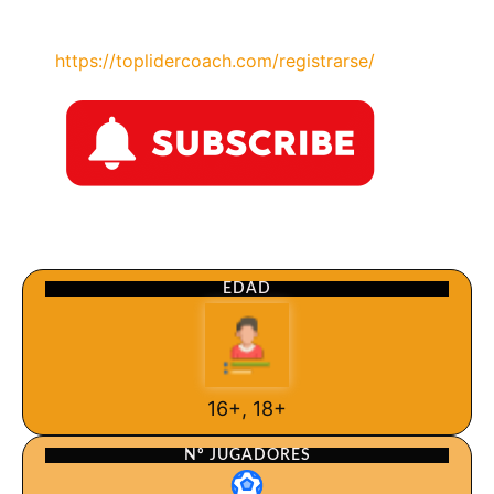
https://toplidercoach.com/registrarse/
EDAD
16+, 18+
Nº JUGADORES