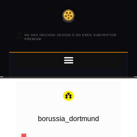
NO HAS INICIADO SESION O NO ERES SUBCRIPTOR
PREMIUM.
borussia_dortmund