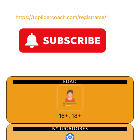
https://toplidercoach.com/registrarse/
EDAD
16+, 18+
Nº JUGADORES