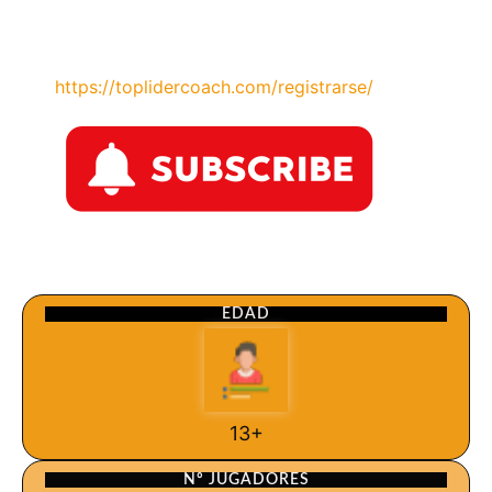
https://toplidercoach.com/registrarse/
EDAD
13+
Nº JUGADORES