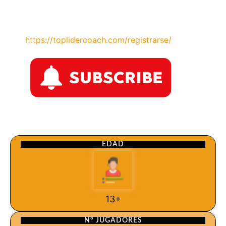
https://toplidercoach.com/registrarse/
EDAD
13+
Nº JUGADORES