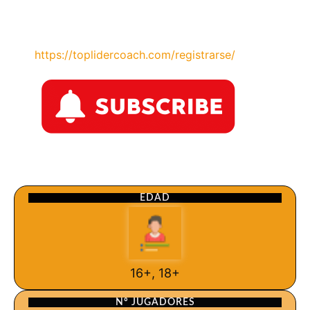
https://toplidercoach.com/registrarse/
EDAD
16+, 18+
Nº JUGADORES