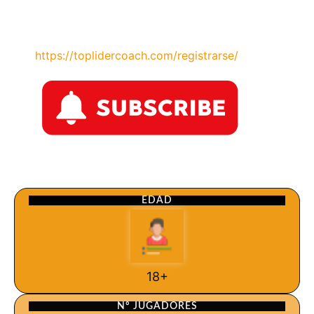
https://toplidercoach.com/registrarse/
EDAD
18+
Nº JUGADORES